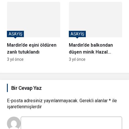
ASAYİŞ
ASAYİŞ
Mardin’de eşini öldüren
Mardin’de balkondan
zanlı tutuklandı
düşen minik Hazal
hayatını kaybetti
3 yıl önce
3 yıl önce
Bir Cevap Yaz
E-posta adresiniz yayınlanmayacak.
Gerekli alanlar
*
ile
işaretlenmişlerdir