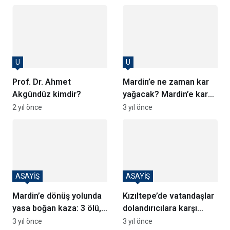
U
U
Prof. Dr. Ahmet
Mardin’e ne zaman kar
Akgündüz kimdir?
yağacak? Mardin’e kar
ne zaman gelecek?
2 yıl önce
3 yıl önce
ASAYİŞ
ASAYİŞ
Mardin’e dönüş yolunda
Kızıltepe’de vatandaşlar
yasa boğan kaza: 3 ölü,
dolandırıcılara karşı
2 yaralı
bilgilendirildi
3 yıl önce
3 yıl önce