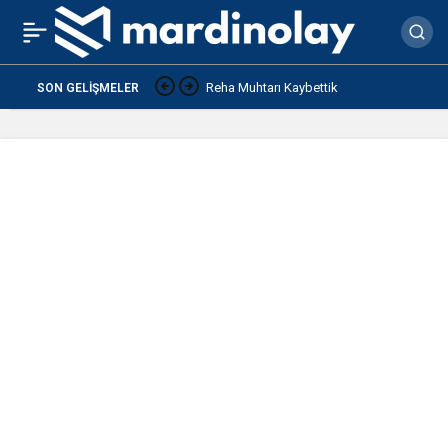
Yolun ortasında ölü halde
0
çizgili sırtlan bulundu
Reha Muhtarı Kaybettik
SON GELIŞMELER