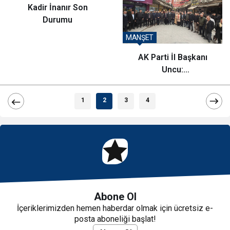
Kadir İnanır Son
Durumu
MANŞET
AK Parti İl Başkanı
Uncu:
Vatandaşlarımızla
omuz omuza olmaya
1
2
3
4
devam edeceğiz
Abone Ol
İçeriklerimizden hemen haberdar olmak için ücretsiz e-
posta aboneliği başlat!