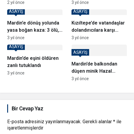
ne zaman gelecek?
2 yıl önce
3 yıl önce
ASAYİŞ
ASAYİŞ
Mardin’e dönüş yolunda
Kızıltepe’de vatandaşlar
yasa boğan kaza: 3 ölü,
dolandırıcılara karşı
2 yaralı
bilgilendirildi
3 yıl önce
3 yıl önce
ASAYİŞ
ASAYİŞ
Mardin’de eşini öldüren
Mardin’de balkondan
zanlı tutuklandı
düşen minik Hazal
3 yıl önce
hayatını kaybetti
3 yıl önce
Bir Cevap Yaz
E-posta adresiniz yayınlanmayacak.
Gerekli alanlar
*
ile
işaretlenmişlerdir