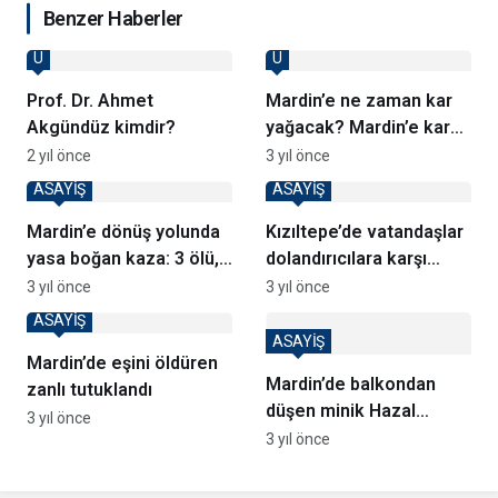
Benzer Haberler
U
U
Prof. Dr. Ahmet
Mardin’e ne zaman kar
Akgündüz kimdir?
yağacak? Mardin’e kar
ne zaman gelecek?
2 yıl önce
3 yıl önce
ASAYİŞ
ASAYİŞ
Mardin’e dönüş yolunda
Kızıltepe’de vatandaşlar
yasa boğan kaza: 3 ölü,
dolandırıcılara karşı
2 yaralı
bilgilendirildi
3 yıl önce
3 yıl önce
ASAYİŞ
ASAYİŞ
Mardin’de eşini öldüren
Mardin’de balkondan
zanlı tutuklandı
düşen minik Hazal
3 yıl önce
hayatını kaybetti
3 yıl önce