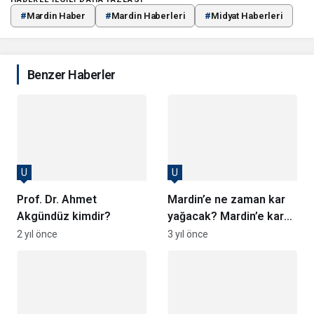
#
Mardin Haber
#
Mardin Haberleri
#
Midyat Haberleri
Benzer Haberler
U
U
Prof. Dr. Ahmet
Mardin’e ne zaman kar
Akgündüz kimdir?
yağacak? Mardin’e kar
ne zaman gelecek?
2 yıl önce
3 yıl önce