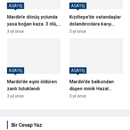
ASAYİŞ
ASAYİŞ
Mardin’e dönüş yolunda
Kızıltepe’de vatandaşlar
yasa boğan kaza: 3 ölü,
dolandırıcılara karşı
2 yaralı
bilgilendirildi
3 yıl önce
3 yıl önce
ASAYİŞ
ASAYİŞ
Mardin’de eşini öldüren
Mardin’de balkondan
zanlı tutuklandı
düşen minik Hazal
hayatını kaybetti
3 yıl önce
3 yıl önce
Bir Cevap Yaz