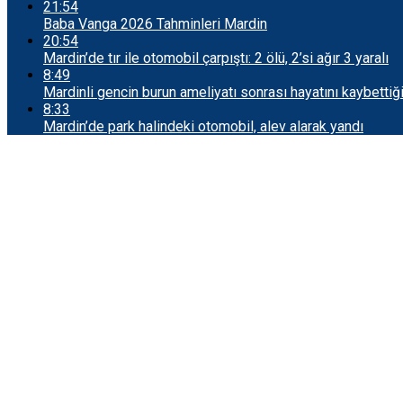
21:54
Baba Vanga 2026 Tahminleri Mardin
20:54
Mardin’de tır ile otomobil çarpıştı: 2 ölü, 2’si ağır 3 yaralı
8:49
Mardinli gencin burun ameliyatı sonrası hayatını kaybettiği
8:33
Mardin’de park halindeki otomobil, alev alarak yandı