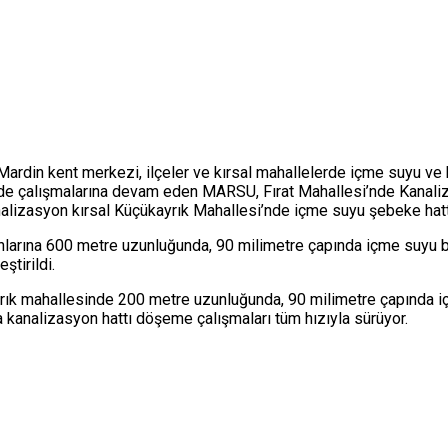
din kent merkezi, ilçeler ve kırsal mahallelerde içme suyu ve ka
inde çalışmalarına devam eden MARSU, Fırat Mahallesi’nde Kanali
lizasyon kırsal Küçükayrık Mahallesi’nde içme suyu şebeke hattı
larına 600 metre uzunluğunda, 90 milimetre çapında içme suyu bo
tirildi.
rık mahallesinde 200 metre uzunluğunda, 90 milimetre çapında iç
kanalizasyon hattı döşeme çalışmaları tüm hızıyla sürüyor.