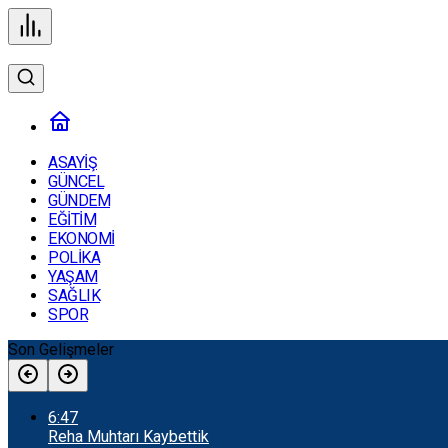
ASAYİŞ
GÜNCEL
GÜNDEM
EĞİTİM
EKONOMİ
POLİKA
YAŞAM
SAĞLIK
SPOR
Son Gelişmeler
6:47
Reha Muhtarı Kaybettik