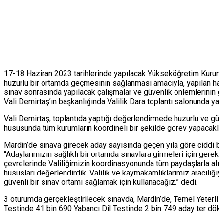
17-18 Haziran 2023 tarihlerinde yapılacak Yükseköğretim Kurumla
huzurlu bir ortamda geçmesinin sağlanması amacıyla, yapılan ha
sınav sonrasında yapılacak çalışmalar ve güvenlik önlemlerinin
Vali Demirtaş’ın başkanlığında Valilik Dara toplantı salonunda yap
Vali Demirtaş, toplantıda yaptığı değerlendirmede huzurlu ve güv
hususunda tüm kurumların koordineli bir şekilde görev yapacakları
Mardin’de sınava girecek aday sayısında geçen yıla göre ciddi bi
“Adaylarımızın sağlıklı bir ortamda sınavlara girmeleri için ger
çevrelerinde Valiliğimizin koordinasyonunda tüm paydaşlarla al
hususları değerlendirdik. Valilik ve kaymakamlıklarımız aracılığ
güvenli bir sınav ortamı sağlamak için kullanacağız.” dedi.
3 oturumda gerçekleştirilecek sınavda, Mardin’de, Temel Yeterlil
Testinde 41 bin 690 Yabancı Dil Testinde 2 bin 749 aday ter dö