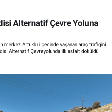
si Alternatif Çevre Yoluna
Baba Vanga 2026
ı Kaybettik
Tahminleri Mardin
n merkez Artuklu ilçesinde yaşanan araç trafiğini
isi Alternatif Çevreyolunda ilk asfalt döküldü.