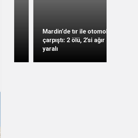
Mardin’de tır ile otomobil
Mardin
çarpıştı: 2 ölü, 2’si ağır 3
ameliy
yaralı
kaybet