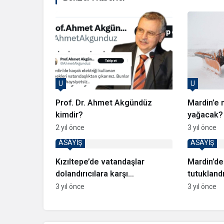
U
U
Prof. Dr. Ahmet Akgündüz
Mardin’e 
kimdir?
yağacak? 
zaman ge
2 yıl önce
3 yıl önce
ASAYİŞ
ASAYİŞ
Kızıltepe’de vatandaşlar
Mardin’de 
dolandırıcılara karşı
tutukland
bilgilendirildi
3 yıl önce
3 yıl önce