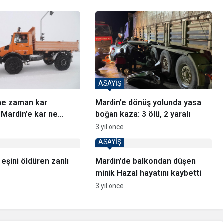
ASAYİŞ
ne zaman kar
Mardin’e dönüş yolunda yasa
Mardin’e kar ne
boğan kaza: 3 ölü, 2 yaralı
lecek?
3 yıl önce
ASAYİŞ
eşini öldüren zanlı
Mardin’de balkondan düşen
ı
minik Hazal hayatını kaybetti
3 yıl önce