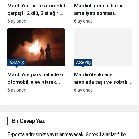
Mardin’de tır ile otomobil
Mardinli gencin burun
çarpıştı: 2 ölü, 2’si ağır 3
ameliyatı sonrası
yaralı
hayatını kaybettiği
6 ay önce
6 ay önce
iddiası
ASAYİŞ
ASAYİŞ
Mardin’de park halindeki
Mardin’de iki aile
otomobil, alev alarak
arasında taşlı ve sobalı
yandı
kavga
6 ay önce
6 ay önce
Bir Cevap Yaz
E-posta adresiniz yayınlanmayacak.
Gerekli alanlar
*
ile