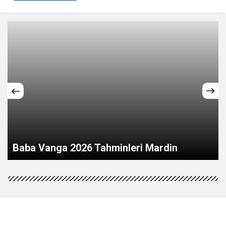
Mardin’de tır ile otomobil çarpıştı: 2 ölü, 2’si
ağır 3 yaralı