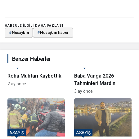
HABERLE ILGILI DAHA FAZLASI
#
Nusaybin
#
Nusaybin haber
Benzer Haberler
MANŞET
MANŞET
Reha Muhtarı Kaybettik
Baba Vanga 2026
Tahminleri Mardin
2 ay önce
3 ay önce
ASAYİŞ
ASAYİŞ