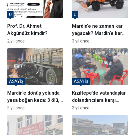
U
U
Prof. Dr. Ahmet
Mardin’e ne zaman kar
Akgündüz kimdir?
yağacak? Mardin’e kar
ne zaman gelecek?
2 yıl önce
3 yıl önce
ASAYİŞ
ASAYİŞ
Mardin’e dönüş yolunda
Kızıltepe’de vatandaşlar
yasa boğan kaza: 3 ölü,
dolandırıcılara karşı
2 yaralı
bilgilendirildi
3 yıl önce
3 yıl önce