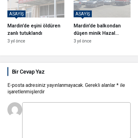
ASAYİŞ
ASAYİŞ
Mardin’de eşini öldüren
Mardin’de balkondan
zanlı tutuklandı
düşen minik Hazal
hayatını kaybetti
3 yıl önce
3 yıl önce
Bir Cevap Yaz
E-posta adresiniz yayınlanmayacak.
Gerekli alanlar
*
ile
işaretlenmişlerdir