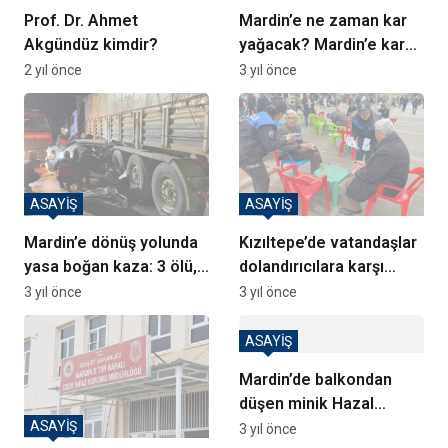
Prof. Dr. Ahmet
Mardin’e ne zaman kar
Akgündüz kimdir?
yağacak? Mardin’e kar
ne zaman gelecek?
2 yıl önce
3 yıl önce
ASAYİŞ
ASAYİŞ
Mardin’e dönüş yolunda
Kızıltepe’de vatandaşlar
yasa boğan kaza: 3 ölü,
dolandırıcılara karşı
2 yaralı
bilgilendirildi
3 yıl önce
3 yıl önce
ASAYİŞ
Mardin’de balkondan
düşen minik Hazal
hayatını kaybetti
ASAYİŞ
3 yıl önce