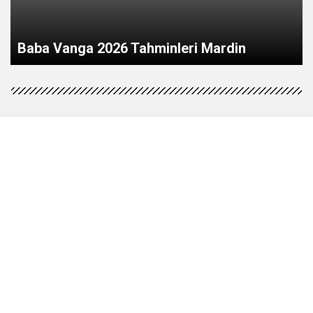
Mardin’de tır ile otomobil çarpıştı: 2 ölü, 2’si
ağır 3 yaralı