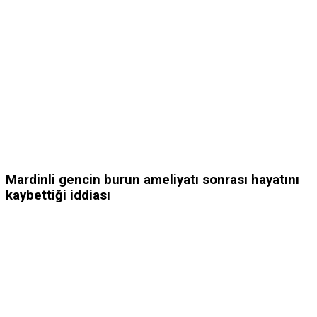
Mardinli gencin burun ameliyatı sonrası hayatını
kaybettiği iddiası