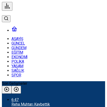
ASAYİŞ
GÜNCEL
GÜNDEM
EĞİTİM
EKONOMİ
POLİKA
YAŞAM
SAĞLIK
SPOR
Son Gelişmeler
6:47
Reha Muhtarı Kaybettik