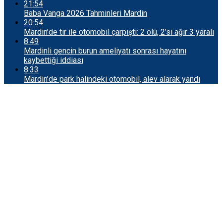
21:54
Baba Vanga 2026 Tahminleri Mardin
20:54
Mardin’de tır ile otomobil çarpıştı: 2 ölü, 2’si ağır 3 yaralı
8:49
Mardinli gencin burun ameliyatı sonrası hayatını
kaybettiği iddiası
8:33
Mardin’de park halindeki otomobil, alev alarak yandı