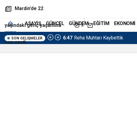
Mardin’de 22
ASAYİŞ
GÜNCEL
GÜNDEM
EĞİTİM
EKONOMİ
yaşındaki genç yaşamına
0
6:47
Reha Muhtarı Kaybettik
SON GELIŞMELER
son verdi