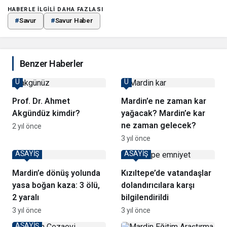
HABERLE ILGILI DAHA FAZLASI
#
Savur
#
Savur Haber
Benzer Haberler
U
U
Prof. Dr. Ahmet
Mardin’e ne zaman kar
Akgündüz kimdir?
yağacak? Mardin’e kar
ne zaman gelecek?
2 yıl önce
3 yıl önce
ASAYİŞ
ASAYİŞ
Mardin’e dönüş yolunda
Kızıltepe’de vatandaşlar
yasa boğan kaza: 3 ölü,
dolandırıcılara karşı
2 yaralı
bilgilendirildi
3 yıl önce
3 yıl önce
ASAYİŞ