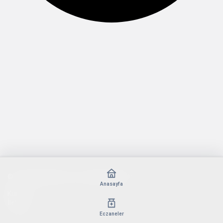
© Telif Hakkı 2026, Tüm Hakları Saklıdır
Anasayfa
Künye
İletişim
Eczaneler