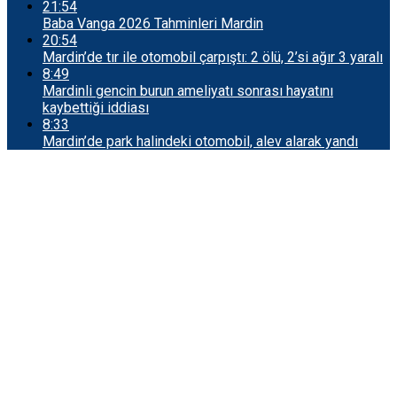
21:54
Baba Vanga 2026 Tahminleri Mardin
20:54
Mardin’de tır ile otomobil çarpıştı: 2 ölü, 2’si ağır 3 yaralı
8:49
Mardinli gencin burun ameliyatı sonrası hayatını
kaybettiği iddiası
8:33
Mardin’de park halindeki otomobil, alev alarak yandı