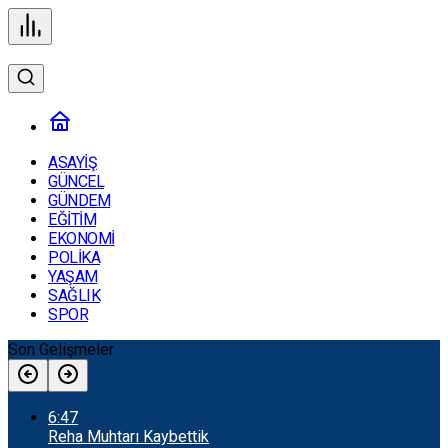
ASAYİŞ
GÜNCEL
GÜNDEM
EĞİTİM
EKONOMİ
POLİKA
YAŞAM
SAĞLIK
SPOR
Son Gelişmeler
6:47
Reha Muhtarı Kaybettik