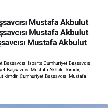
savcısı Mustafa Akbulut
şsavcısı Mustafa Akbulut
Baba Vanga 2026
ı Kaybettik
Tahminleri Mardin
şsavcısı Mustafa Akbulut
t Başsavcısı Isparta Cumhuriyet Başsavcısı
et Başsavcısı Mustafa Akbulut kimdir,
t kimdir, Cumhuriyet Başsavcısı Mustafa