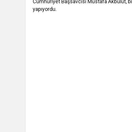
Cumhuriyet Başsavcısı Mustafa Akbulut, bi
yapıyordu.