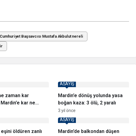
Cumhuriyet Başsavcısı Mustafa Akbulut nereli
ir
ASAYİŞ
ne zaman kar
Mardin’e dönüş yolunda yasa
Mardin’e kar ne
boğan kaza: 3 ölü, 2 yaralı
lecek?
3 yıl önce
ASAYİŞ
eşini öldüren zanlı
Mardin’de balkondan düşen