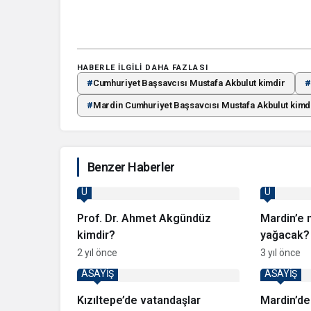
HABERLE ILGILI DAHA FAZLASI
#
Cumhuriyet Başsavcısı Mustafa Akbulut kimdir
#
#
Mardin Cumhuriyet Başsavcısı Mustafa Akbulut kimd
Benzer Haberler
U
U
Prof. Dr. Ahmet Akgündüz
Mardin’e 
kimdir?
yağacak? 
zaman ge
2 yıl önce
3 yıl önce
ASAYİŞ
ASAYİŞ
Kızıltepe’de vatandaşlar
Mardin’de 