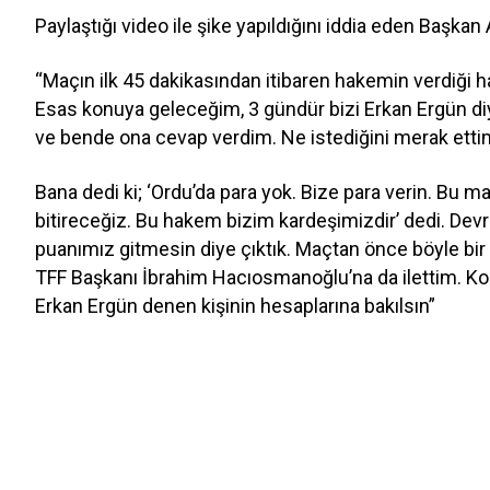
Paylaştığı video ile şike yapıldığını iddia eden Başkan 
“Maçın ilk 45 dakikasından itibaren hakemin verdiği ha
Esas konuya geleceğim, 3 gündür bizi Erkan Ergün diye
ve bende ona cevap verdim. Ne istediğini merak etti
Bana dedi ki; ‘Ordu’da para yok. Bize para verin. Bu m
bitireceğiz. Bu hakem bizim kardeşimizdir’ dedi. D
puanımız gitmesin diye çıktık. Maçtan önce böyle bir
TFF Başkanı İbrahim Hacıosmanoğlu’na da ilettim. K
Erkan Ergün denen kişinin hesaplarına bakılsın”