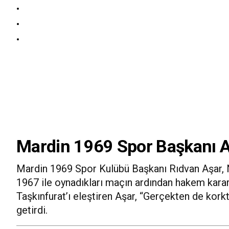
Baba Vanga 2026 Tahminleri Mardin
20:54
Mardin’de tır ile otomobil çarpıştı: 2 ölü, 2’si ağır 3 yaralı
8:49
Mardinli gencin burun ameliyatı sonrası hayatını kaybettiği iddiası
8:33
Mardin’de park halindeki otomobil, alev alarak yandı
Mardin 1969 Spor Başkanı Aşa
Mardin 1969 Spor Kulübü Başkanı Rıdvan Aşar, N
1967 ile oynadıkları maçın ardından hakem karar
Taşkınfurat’ı eleştiren Aşar, “Gerçekten de korkt
getirdi.