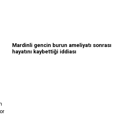
Mardinli gencin burun ameliyatı sonrası
hayatını kaybettiği iddiası
n
or