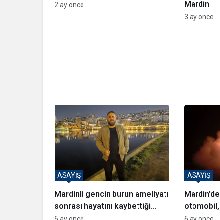
Mardin
2 ay önce
3 ay önce
ASAYİŞ
ASAYİŞ
Mardinli gencin burun ameliyatı
Mardin’de
sonrası hayatını kaybettiği
otomobil,
iddiası
6 ay önce
6 ay önce