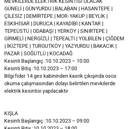
MEVKİLERDE ELEKTRİK KESİNTİSİ OLACAK
GÜNELİ | GÜNYURDU | BALABAN | HASANTEPE |
ÇİLESİZ | DEMİRTEPE | MOR-YAKUP | BEYLİK |
ESKİHİSAR | DURUCA | KAYADİBİ | KANTAR |
TEPEÜSTÜ | ODABAŞI | YERKÖY | SINIRTEPE |
GİRMELİ | NERGİZLİ | TEPEALTI | YOLBİLEN | ÇİĞDEM
| İKİZTEPE | TURGUTKÖY | YAZYURDU | BAKACIK |
PAZAR | SÖĞÜTLÜ | KOCADAĞ
Kesinti Başlangıç :10.10.2023 – 10:00
Kesinti Bitiş :10.10.2023 – 17:00
Bilgi:fider 14 ges kabininden kasrik çıkışında osos
okuma çalışmasından dolayı belirtilen mevkilerde
elektrik kesintisi yapılacaktır
KIŞLA
Kesinti Başlangıç :10.10.2023 – 09:00
Kesinti Bitiş :10.10.2023 – 18:00