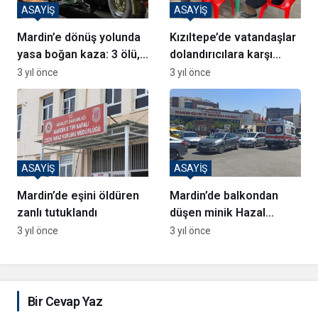
ASAYİŞ
ASAYİŞ
Mardin’e dönüş yolunda
Kızıltepe’de vatandaşlar
yasa boğan kaza: 3 ölü,
dolandırıcılara karşı
2 yaralı
bilgilendirildi
3 yıl önce
3 yıl önce
ASAYİŞ
ASAYİŞ
Mardin’de eşini öldüren
Mardin’de balkondan
zanlı tutuklandı
düşen minik Hazal
hayatını kaybetti
3 yıl önce
3 yıl önce
Bir Cevap Yaz