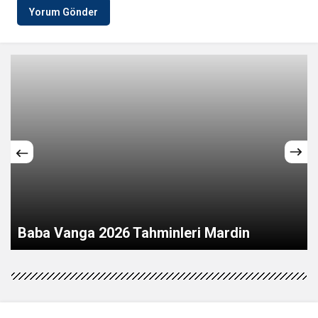
Yorum Gönder
Mardin’de tır ile otomobil çarpıştı: 2 ölü, 2’si
ağır 3 yaralı