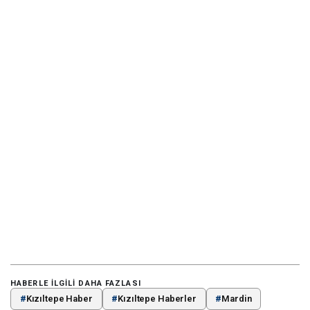
HABERLE ILGILI DAHA FAZLASI
#
Kızıltepe Haber
#
Kızıltepe Haberler
#
Mardin