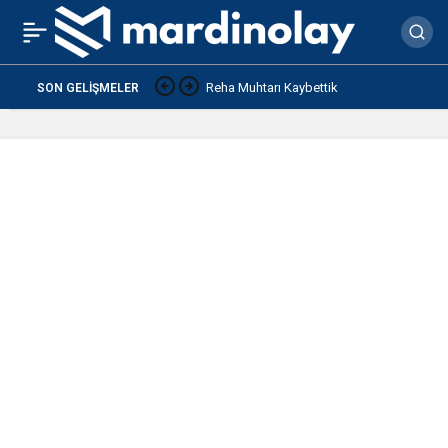
Mardin’in 7 ilçesinde
0
Paylaş
elektrikler kesilecek
Reha Muhtarı Kaybettik
SON GELIŞMELER