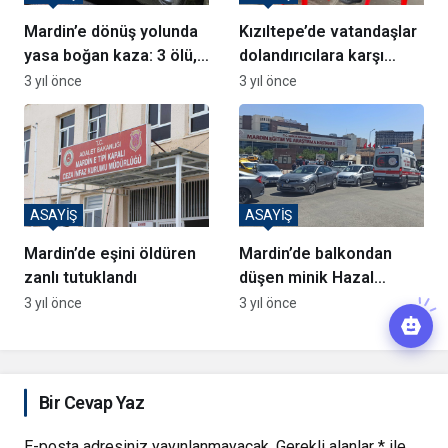
Mardin’e dönüş yolunda
Kızıltepe’de vatandaşlar
yasa boğan kaza: 3 ölü,
dolandırıcılara karşı
2 yaralı
bilgilendirildi
3 yıl önce
3 yıl önce
ASAYİŞ
ASAYİŞ
Mardin’de eşini öldüren
Mardin’de balkondan
zanlı tutuklandı
düşen minik Hazal
hayatını kaybetti
3 yıl önce
3 yıl önce
Bir Cevap Yaz
E-posta adresiniz yayınlanmayacak.
Gerekli alanlar
*
ile