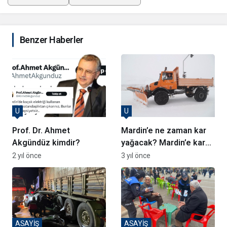
Benzer Haberler
U
U
Prof. Dr. Ahmet
Mardin’e ne zaman kar
Akgündüz kimdir?
yağacak? Mardin’e kar
ne zaman gelecek?
2 yıl önce
3 yıl önce
ASAYİŞ
ASAYİŞ