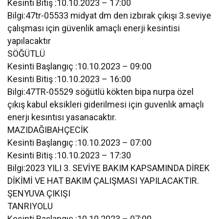
Kesinti Bitiş :10.10.2023 – 17:00
Bilgi:47tr-05533 midyat dm den izbırak çıkışı 3.seviye
çalışması için güvenlik amaçlı enerji kesintisi
yapılacaktır
SÖĞÜTLÜ
Kesinti Başlangıç :10.10.2023 – 09:00
Kesinti Bitiş :10.10.2023 – 16:00
Bilgi:47TR-05529 söğütlü kökten bipa nurpa özel
çıkış kabul eksikleri giderilmesi için guvenlık amaçlı
enerjı kesıntısı yasanacaktır.
MAZIDAĞIBAHÇECİK
Kesinti Başlangıç :10.10.2023 – 07:00
Kesinti Bitiş :10.10.2023 – 17:30
Bilgi:2023 YILI 3. SEVİYE BAKIM KAPSAMINDA DİREK
DİKİMİ VE HAT BAKIM ÇALIŞMASI YAPILACAKTIR.
ŞENYUVA ÇIKIŞI
TANRIYOLU
Kesinti Başlangıç :10.10.2023 – 07:00