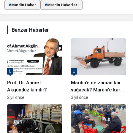
#
Mardin Haber
#
Mardin Haberleri
Benzer Haberler
U
U
Prof. Dr. Ahmet
Mardin’e ne zaman kar
Akgündüz kimdir?
yağacak? Mardin’e kar
ne zaman gelecek?
2 yıl önce
3 yıl önce