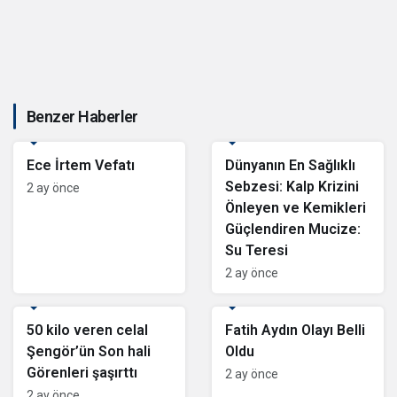
Benzer Haberler
Editör
Editör
Ece İrtem Vefatı
Dünyanın En Sağlıklı
Sebzesi: Kalp Krizini
2 ay önce
Önleyen ve Kemikleri
Güçlendiren Mucize:
Su Teresi
2 ay önce
Editör
Editör
50 kilo veren celal
Fatih Aydın Olayı Belli
Şengör’ün Son hali
Oldu
Görenleri şaşırttı
2 ay önce
2 ay önce