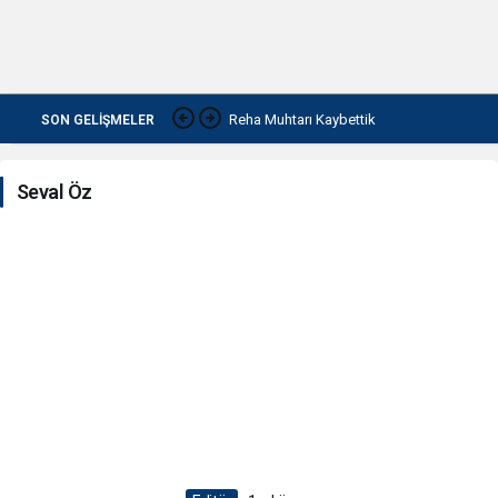
Reha Muhtarı Kaybettik
SON GELIŞMELER
Seval Öz