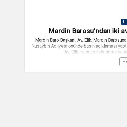
U
Mardin Barosu’ndan iki av
Mardin Baro Başkanı, Av. Elik, Mardin Barosuna 
Nusaybin Adliyesi önünde basın açıklaması yaptı
Av. Elik, Nusaybin’de görev yapan 
Ha