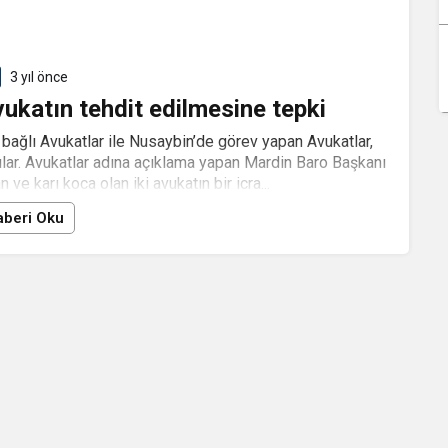
3 yıl önce
ukatın tehdit edilmesine tepki
bağlı Avukatlar ile Nusaybin’de görev yapan Avukatlar,
lar. Avukatlar adına açıklama yapan Mardin Baro Başkanı
ve karı koca olan iki avukatın bir icra...
beri Oku