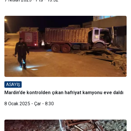
ASAYİŞ
Mardin’de kontrolden çıkan hafriyat kamyonu eve daldı
8 Ocak 2025 - Çar - 8:30