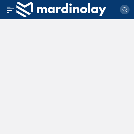
Derik
kaza
haberleri
Haberleri