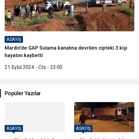
ASAYİŞ
Mardin’de GAP Sulama kanalına devrilen cipteki 3 kişi
hayatını kaybetti
21 Eylül 2024 - Cts - 23:00
Popüler Yazılar
ASAYİŞ
ASAYİŞ