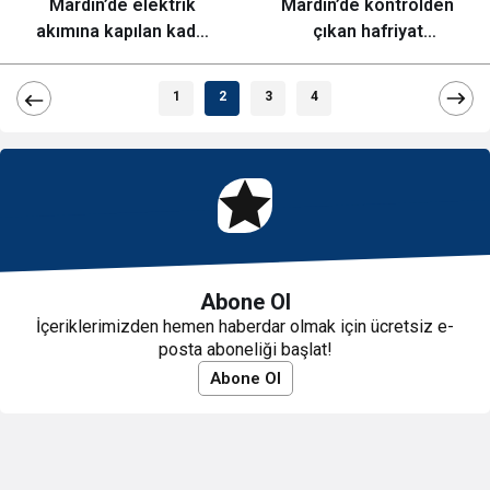
Mardin’de elektrik
Mardin’de kontrolden
akımına kapılan kadın
çıkan hafriyat
hayatını kaybetti
kamyonu eve daldı
1
2
3
4
Abone Ol
İçeriklerimizden hemen haberdar olmak için ücretsiz e-
posta aboneliği başlat!
Abone Ol