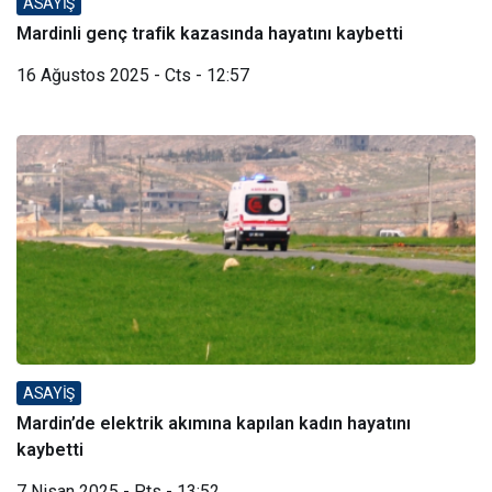
ASAYİŞ
Mardinli genç trafik kazasında hayatını kaybetti
16 Ağustos 2025 - Cts - 12:57
ASAYİŞ
Mardin’de elektrik akımına kapılan kadın hayatını
kaybetti
7 Nisan 2025 - Pts - 13:52