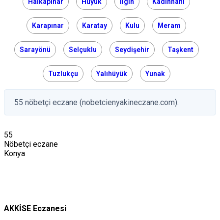
Halkapınar
Hüyük
Ilgın
Kadınhanı
Karapınar
Karatay
Kulu
Meram
Sarayönü
Selçuklu
Seydişehir
Taşkent
Tuzlukçu
Yalıhüyük
Yunak
55 nöbetçi eczane (nobetcienyakineczane.com).
55
Nöbetçi eczane
Konya
AKKİSE Eczanesi