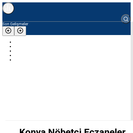
Son Gelişmeler
Reha Muhtarı Kaybettik
Baba Vanga 2026 Tahminleri Mardin
Mardin’de tır ile otomobil çarpıştı: 2 ölü, 2’si ağır 3 yaralı
Mardinli gencin burun ameliyatı sonrası hayatını kaybettiği iddiası
Mardin’de park halindeki otomobil, alev alarak yandı
Konya Nöbetçi Eczaneler