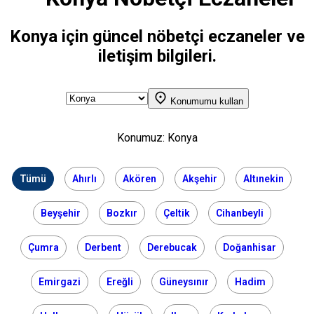
Konya için güncel nöbetçi eczaneler ve
iletişim bilgileri.
Konumumu kullan
Konumuz:
Konya
Tümü
Ahırlı
Akören
Akşehir
Altınekin
Beyşehir
Bozkır
Çeltik
Cihanbeyli
Çumra
Derbent
Derebucak
Doğanhisar
Emirgazi
Ereğli
Güneysınır
Hadim