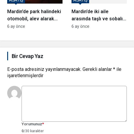
ASAYİŞ
Mardin’de park halindeki
Mardin’de iki aile
otomobil, alev alarak
arasında taşlı ve sobalı
yandı
6 ay önce
kavga
6 ay önce
Bir Cevap Yaz
E-posta adresiniz yayınlanmayacak.
Gerekli alanlar
*
ile
işaretlenmişlerdir
Yorumunuz
*
0
/30 karakter