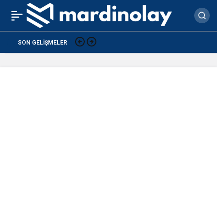
Mardin Valiliği Açıkladı: 1
0
Paylaş
ölü, 10 yaralı
Baba Vanga 2026 Tahminleri Mardin
SON GELIŞMELER