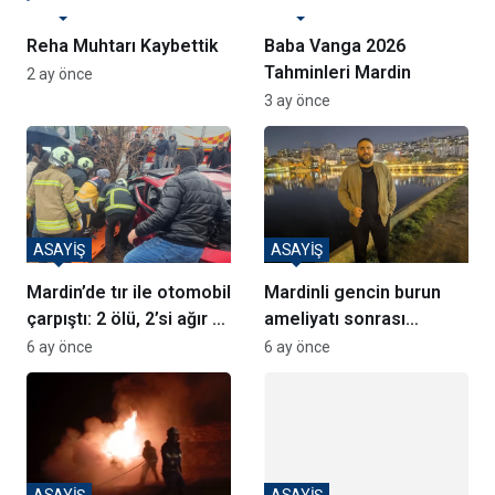
MANŞET
MANŞET
Reha Muhtarı Kaybettik
Baba Vanga 2026
Tahminleri Mardin
2 ay önce
3 ay önce
ASAYİŞ
ASAYİŞ
Mardin’de tır ile otomobil
Mardinli gencin burun
çarpıştı: 2 ölü, 2’si ağır 3
ameliyatı sonrası
yaralı
hayatını kaybettiği
6 ay önce
6 ay önce
iddiası
ASAYİŞ