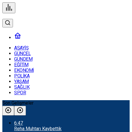
ASAYİŞ
GÜNCEL
GÜNDEM
EĞİTİM
EKONOMİ
POLİKA
YAŞAM
SAĞLIK
SPOR
Son Gelişmeler
6:47
Reha Muhtarı Kaybettik