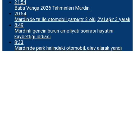
21:54
Baba Vanga 2026 Tahminleri Mardin
20:54
Mardin’de tır ile otomobil çarpıştı: 2 ölü, 2’si ağır 3 yaralı
8:49
Mardinli gencin burun ameliyatı sonrası hayatını
kaybettiği iddiası
8:33
Mardin’de park halindeki otomobil, alev alarak yandı